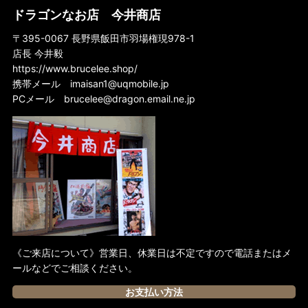
オーストラリア盤DVD
ドラゴンなお店 今井商店
ドイツ盤DVD
〒395-0067 長野県飯田市羽場権現978-1
店長 今井毅
スペイン盤DVD
https://www.brucelee.shop/
フランス盤DVD
携帯メール
imaisan1@uqmobile.jp
PCメール
brucelee@dragon.email.ne.jp
香港盤DVD
日本盤DVD
イギリス盤DVD
アメリカ盤DVD
《ご来店について》営業日、休業日は不定ですので電話またはメ
ールなどでご相談ください。
お支払い方法