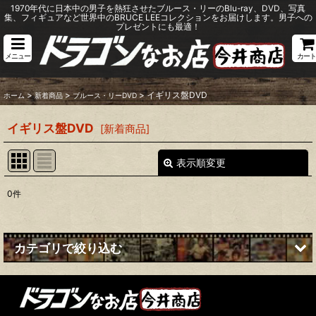
1970年代に日本中の男子を熱狂させたブルース・リーのBlu-ray、DVD、写真
集、フィギュアなど世界中のBRUCE LEEコレクションをお届けします。男子への
プレゼントにも最適！
メニュー
カート
>
>
>
イギリス盤DVD
ホーム
新着商品
ブルース・リーDVD
イギリス盤DVD
[
新着商品
]
表示順変更
閉じる
0
件
表示数
:
並び順
:
カテゴリで絞り込む
絞り込む
ブルース・リーDVD (全商品)