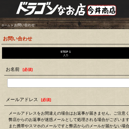
>
お問い合わせ
ホーム
お問い合わせ
STEP 1
入力
お名前
[
必須
]
メールアドレス
[
必須
]
メールアドレスをお間違えの場合はお返事が届きません。ご注意
弊店からのお返事が迷惑メールとして処理される場合がございま
また携帯やスマホのメールですと弊店からのメールが届かない場