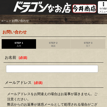
その他
メニュ
>
お問い合わせ
ホーム
お問い合わせ
STEP 1
STEP 2
STEP 3
入力
確認
完了
お名前
[
必須
]
メールアドレス
[
必須
]
メールアドレスをお間違えの場合はお返事が届きません。ご
注意ください。
弊店からのお返事が迷惑メールとして処理される場合がござ