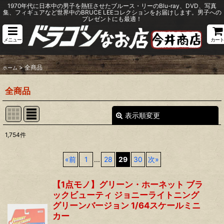
1970年代に日本中の男子を熱狂させたブルース・リーのBlu-ray、DVD、写真
集、フィギュアなど世界中のBRUCE LEEコレクションをお届けします。男子への
プレゼントにも最適！
メニュー
カート
>
全商品
ホーム
全商品
表示順変更
閉じる
1,754
件
表示数
:
«
前
1
...
28
29
30
次
»
並び順
:
【1点モノ】グリーン・ホーネット ブラ
ックビューティ ジョニーライトニング
絞り込む
グリーンバージョン 1/64スケールミニ
カー