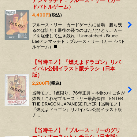
アンマッチト：ブルース・リー（カー
ドバトルゲーム）
4,400
円
(税込)
ブルース・リー、カードゲームに登場！勝ち残
るのは誰だ！最後の経つのはただひとり。カー
ドを駆使して生き残れ！Unmatched : Bruce
Leeアンマッチト：ブルース・リー（カードバト
ルゲーム）■…
【当時モノ】『燃えよドラゴン』リバ
イバル公開イラスト版チラシ（日本
版）
2,200
円
(税込)
当時モノ。1点限り。76年正月＝本物のすごさが
炸裂！これぞブルース・リー最高傑作！ENTER
THE DRAGON JAPANESE FLYER【当時モノ】
『燃えよドラゴン』リバイバル公開イラスト版
チ…
【当時モノ】『ブルース・リーのグリ
ーン・ホーネット』チラシ（日本版）