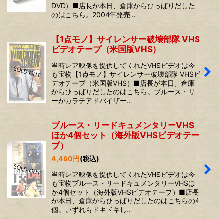
DVD）■店長が本日、倉庫からひっぱりだした
のはこちら。2004年発売…
【1点モノ】サイレンサー破壊部隊 VHS
ビデオテープ（米国版VHS）
当時レア映像を提供してくれたVHSビデオは今
も宝物【1点モノ】サイレンサー破壊部隊 VHSビ
デオテープ（米国版VHS）■店長が本日、倉庫
からひっぱりだしたのはこちら。ブルース・リ
ーがカラテアドバイザー…
ブルース・リードキュメンタリーVHS
ほか4個セット（海外版VHSビデオテー
プ）
4,400
円
(税込)
当時レア映像を提供してくれたVHSビデオは今
も宝物ブルース・リードキュメンタリーVHSほ
か4個セット（海外版VHSビデオテープ）■店長
が本日、倉庫からひっぱりだしたのはこちらの4
個。いずれもドキドキし…