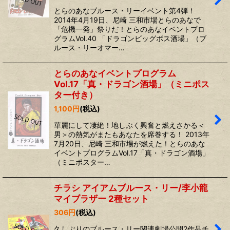
とらのあなブルース・リーイベント第4弾！
2014年4月19日、尼崎 三和市場とらのあなで
「危機一発」祭りだ！とらのあなイベントプロ
グラムVol.40 「ドラゴンビッグボス酒場」（ブ
ルース・リーオマー…
とらのあなイベントプログラム
Vol.17「真・ドラゴン酒場」（ミニポス
ター付き）
1,100
円
(税込)
華麗にして凄絶！地しぶく興奮と燃えさかる＜
男＞の熱気がまたもあなたを席巻する！ 2013年
7月20日、尼崎 三和市場が燃えた！とらのあな
イベントプログラムVol.17「真・ドラゴン酒場」
（ミニポスター…
チラシ アイアムブルース・リー/李小龍
マイブラザー 2種セット
306
円
(税込)
久しぶりのブルース・リー関連劇場公開2作品チ