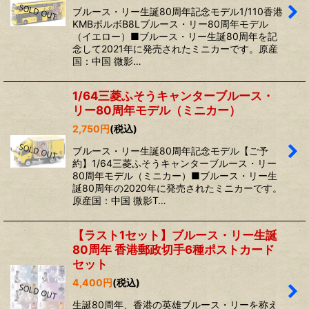
ブルース・リー生誕80周年記念モデル1/110香港
KMBボルボB8Lブルース・リー80周年モデル
（イエロー）■ブルース・リー生誕80周年を記
念して2021年に発売されたミニカーです。原産
国：中国 微影…
1/64三菱ふそうキャンターブルース・
リー80周年モデル（ミニカー）
2,750
円
(税込)
ブルース・リー生誕80周年記念モデル【ご予
約】1/64三菱ふそうキャンターブルース・リー
80周年モデル（ミニカー）■ブルース・リー生
誕80周年の2020年に発売されたミニカーです。
原産国：中国 微影T…
【ラスト1セット】ブルース・リー生誕
80周年 香港郵政切手6種ポストカード
セット
4,400
円
(税込)
生誕80周年、香港の英雄ブルース・リーを称え