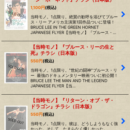
1,100
円
(税込)
当時モノ。1点限り。絶賛の歓呼を浴びてブルー
ス・リー アメリカ主演第1回作品ついに登場！
BRUCE LEE IN THE GREEN HORNET
JAPANESE FLYER【当時モノ】『ブルース・…
【当時モノ】『ブルース・リーの生と
死』チラシ（日本版）
550
円
(税込)
当時モノ。1点限り。"世紀の闘神"ブルース・リ
ー 最強のドキュメンタリー映画ついに初公開！
BRUCE LEE THE MAN AND THE LEGEND
JAPANESE FLYER【当…
【当時モノ】『リターン・オブ・ザ・
ドラゴン』チラシ（日本版）
550
円
(税込)
当時モノ。1点限り。彼は、どうしようもなく強
かった。そして、たまらなく優しかった。