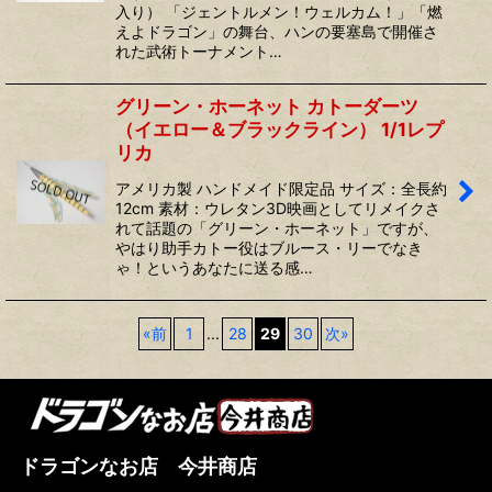
入り） 「ジェントルメン！ウェルカム！」「燃
えよドラゴン」の舞台、ハンの要塞島で開催さ
れた武術トーナメント…
グリーン・ホーネット カトーダーツ
（イエロー＆ブラックライン） 1/1レプ
リカ
アメリカ製 ハンドメイド限定品 サイズ：全長約
12cm 素材：ウレタン3D映画としてリメイクさ
れて話題の「グリーン・ホーネット」ですが、
やはり助手カトー役はブルース・リーでなき
ゃ！というあなたに送る感…
«
前
1
...
28
29
30
次
»
ドラゴンなお店 今井商店