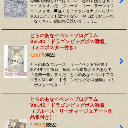
毎朝の洗顔もやっぱりコレ！思わず熱くなるフ
ェイスタオルだ！ブルース・リーコラージュフ
ェイスタオル■強くてファッショナブルなリー
さんに少しでも近づくなら、やっぱりおしゃれ
しなくちゃ。顔は毎日洗いましょう…
とらのあなイベントプログラム
Vol.40「ドラゴンビッグボス酒場」
（ミニポスター付き）
1,210
円
(税込)
とらのあなブルース・リーイベント第4弾！
2014年4月19日、尼崎 三和市場とらのあなで
「危機一発」祭りだ！とらのあなイベントプロ
グラムVol.40 「ドラゴンビッグボス酒場」（ミ
ニポスター付き）「…
とらのあなイベントプログラム
Vol.40「ドラゴンビッグボス酒場」
（ブルース・リーオマージュアート作
品集付き）
2,750
円
(税込)