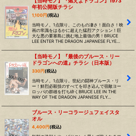
【当時モノ】『燃えよドラゴン』1973
年初公開版チラシ
1,100
円
(税込)
当時モノ。1点限り。このもの凄さ！面白さ！映
画の常識をはるかに超えた猛烈アクション！巨
大な悪の要塞島に挑む地上最強の男！BRUCE
LEE ENTER THE DRAGON JAPANESE FLYE…
【当時モノ】『最後のブルース・リー
ドラゴンへの道』チラシ（日本版）
330
円
(税込)
当時モノ。1点限り。世紀の闘神ブルース・リ
ー！鮮烈必殺技のすべてを叩き込んで宿敵ヨー
ロッパの群雄を打ち砕くBRUCE LEE IN THE
WAY OF THE DRAGON JAPANESE FLY…
ブルース・リーコラージュフェイスタ
オル
4,400
円
(税込)