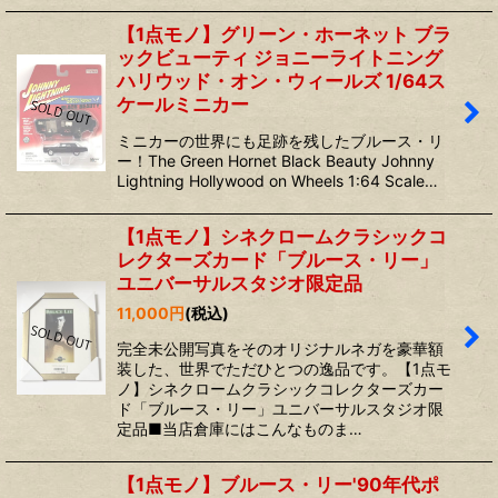
【1点モノ】グリーン・ホーネット ブラ
ックビューティ ジョニーライトニング
ハリウッド・オン・ウィールズ 1/64ス
ケールミニカー
ミニカーの世界にも足跡を残したブルース・リ
ー！The Green Hornet Black Beauty Johnny
Lightning Hollywood on Wheels 1:64 Scale…
【1点モノ】シネクロームクラシックコ
レクターズカード「ブルース・リー」
ユニバーサルスタジオ限定品
11,000
円
(税込)
完全未公開写真をそのオリジナルネガを豪華額
装した、世界でただひとつの逸品です。【1点モ
ノ】シネクロームクラシックコレクターズカー
ド「ブルース・リー」ユニバーサルスタジオ限
定品■当店倉庫にはこんなものま…
【1点モノ】ブルース・リー'90年代ポ