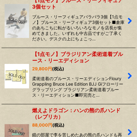
【1点モノ】ブルース・リーフィギュア
3個セット
ブルース・リーフィギュアバラバラ3個【1点モ
ノ】ブルース・リーフィギュア3個セット■倉庫
のあちこちに転がるいろいろなモノを店長が集
めてきました。いずれも中古品ですがご了承く
ださい。デスクの上にちょこっ…
【1点モノ】ブラジリアン柔術道着ブル
ース・リーエディション
29,800
円
(税込)
柔術道着のブルース・リーエディションFloury
Grappling Bruce Lee Edition BJJ Giフローリー
グラップリング ブラジリアン柔術道着ブルー
ス・リーエディション■即完売と…
燃えよドラゴン：ハンの熊の爪ハンド
（レプリカ）
88,000
円
(税込)
鏡の部屋で李を苦しめたあの熊の爪ハンドも再