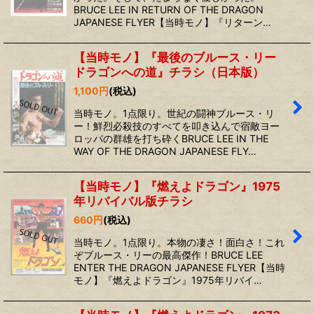
BRUCE LEE IN RETURN OF THE DRAGON
JAPANESE FLYER【当時モノ】『リターン…
【当時モノ】『最後のブルース・リー
ドラゴンへの道』チラシ（日本版）
1,100
円
(税込)
当時モノ。1点限り。世紀の闘神ブルース・リ
ー！鮮烈必殺技のすべてを叩き込んで宿敵ヨー
ロッパの群雄を打ち砕くBRUCE LEE IN THE
WAY OF THE DRAGON JAPANESE FLY…
【当時モノ】『燃えよドラゴン』1975
年リバイバル版チラシ
660
円
(税込)
当時モノ。1点限り。本物の凄さ！面白さ！これ
ぞブルース・リーの最高傑作！BRUCE LEE
ENTER THE DRAGON JAPANESE FLYER【当時
モノ】『燃えよドラゴン』1975年リバイ…