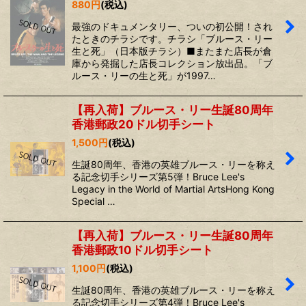
880
円
(税込)
最強のドキュメンタリー、ついの初公開！され
たときのチラシです。チラシ「ブルース・リー
生と死」（日本版チラシ）■またまた店長が倉
庫から発掘した店長コレクション放出品。「ブ
ルース・リーの生と死」が1997…
【再入荷】ブルース・リー生誕80周年
香港郵政20ドル切手シート
1,500
円
(税込)
生誕80周年、香港の英雄ブルース・リーを称え
る記念切手シリーズ第5弾！Bruce Lee's
Legacy in the World of Martial ArtsHong Kong
Special …
【再入荷】ブルース・リー生誕80周年
香港郵政10ドル切手シート
1,100
円
(税込)
生誕80周年、香港の英雄ブルース・リーを称え
る記念切手シリーズ第4弾！Bruce Lee's