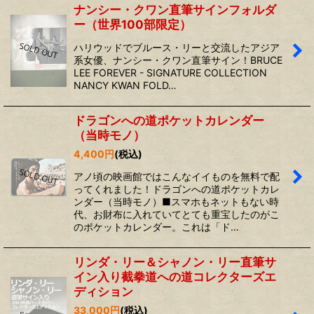
ナンシー・クワン直筆サインフォルダ
ー（世界100部限定）
ハリウッドでブルース・リーと交流したアジア
系女優、ナンシー・クワン直筆サイン！BRUCE
LEE FOREVER - SIGNATURE COLLECTION
NANCY KWAN FOLD…
ドラゴンへの道ポケットカレンダー
（当時モノ）
4,400
円
(税込)
アノ頃の映画館ではこんなイイものを無料で配
ってくれました！ドラゴンへの道ポケットカレ
ンダー（当時モノ）■スマホもネットもない時
代、お財布に入れていてとても重宝したのがこ
のポケットカレンダー。これは「ド…
リンダ・リー＆シャノン・リー直筆サ
イン入り截拳道への道コレクターズエ
ディション
33,000
円
(税込)