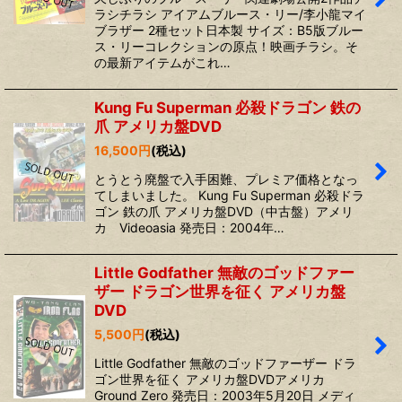
ラシチラシ アイアムブルース・リー/李小龍マイ
ブラザー 2種セット日本製 サイズ：B5版ブルー
ス・リーコレクションの原点！映画チラシ。そ
の最新アイテムがこれ…
Kung Fu Superman 必殺ドラゴン 鉄の
爪 アメリカ盤DVD
16,500
円
(税込)
とうとう廃盤で入手困難、プレミア価格となっ
てしまいました。 Kung Fu Superman 必殺ドラ
ゴン 鉄の爪 アメリカ盤DVD（中古盤）アメリ
カ Videoasia 発売日：2004年…
Little Godfather 無敵のゴッドファー
ザー ドラゴン世界を征く アメリカ盤
DVD
5,500
円
(税込)
Little Godfather 無敵のゴッドファーザー ドラ
ゴン世界を征く アメリカ盤DVDアメリカ
Ground Zero 発売日：2003年5月20日 メディ